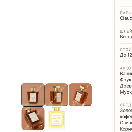
ПАР
Claud
ШЛЕ
Выра
СТОЙ
До 12
АККО
Вани
Фрук
Древ
Муск
СРЕД
Золо
кофе
Слив
Кори