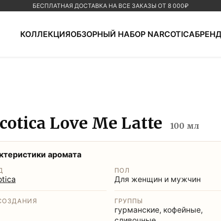
БЕСПЛАТНАЯ ДОСТАВКА НА ВСЕ ЗАКАЗЫ ОТ
8 000
₽
КОЛЛЕКЦИЯ
ОБЗОРНЫЙ НАБОР NARCOTICA
БРЕН
cotica Love Me Latte
100
мл
ктеристики аромата
Д
ПОЛ
tica
Для женщин и мужчин
СОЗДАНИЯ
ГРУППЫ
гурманские, кофейные,
сливочные