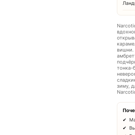
Лан
Narcoti
вдохно
открыв
караме
вишни.
амбрет
подчёр
тонка-
невероя
сладки
зиму, 
Narcoti
Поч
Ма
Вы