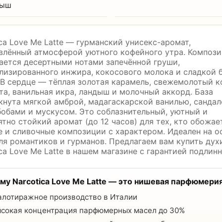
дыш
ca Love Me Latte — гурманский унисекс-аромат,
влённый атмосферой уютного кофейного утра. Композ
ается десертными нотами запечённой груши,
лизированного инжира, кокосового молока и сладкой 
 В сердце — тёплая золотая карамель, свежемолотый к
та, ванильная икра, ландыш и молочный аккорд. База
кнута мягкой амброй, мадагаскарской ванилью, сандал
бобами и мускусом. Это соблазнительный, уютный и
тно стойкий аромат (до 12 часов) для тех, кто обожае
е и сливочные композиции с характером. Идеален на о
для романтиков и гурманов. Предлагаем вам купить дух
ca Love Me Latte в нашем магазине с гарантией подлинн
ему
Narcotica Love Me Latte
— это нишевая парфюмерия
лотиражное производство в Италии
сокая концентрация парфюмерных масел до 30%