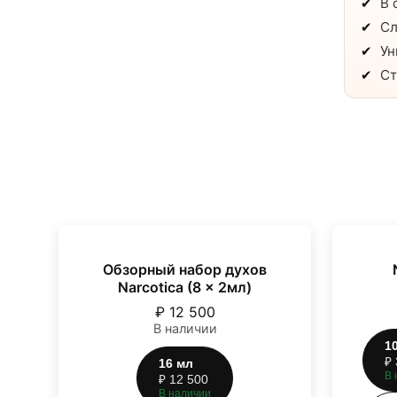
В 
Сл
Ун
Ст
Обзорный набор духов
Narcotica (8 x 2мл)
₽
12 500
В наличии
1
₽
16
мл
В 
₽
12 500
В наличии