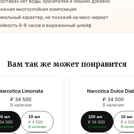
составах нет воды, красителей и лишних добавок
ожная многослойная композиция
икальный характер, не похожий на масс-маркет
ойкость 6–8 часов и выраженный шлейф
Вам так же может понравится
Narcotica Limonata
Narcotica Dulce Dia
₽
34 500
₽
34 500
В наличии
В наличии
00
мл
10
мл
100
мл
10
мл
34 500
₽
4 500
₽
34 500
₽
4 50
наличии
В наличии
В наличии
В нали