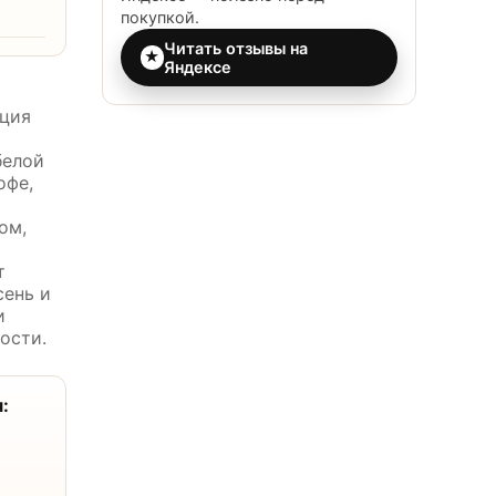
покупкой.
Читать отзывы на
★
Яндексе
иция
белой
офе,
ом,
т
сень и
и
ости.
: