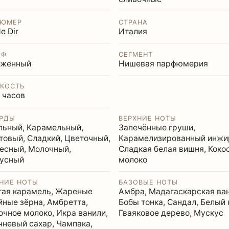
ФЮМЕР
СТРАНА
e Dir
Италия
ЙФ
СЕГМЕНТ
женный
Нишевая парфюмерия
КОСТЬ
 часов
РДЫ
ВЕРХНИЕ НОТЫ
льный, Карамельный,
Запечённые груши,
товый, Сладкий, Цветочный,
Карамелизированный инжи
есный, Молочный,
Сладкая белая вишня, Коко
усный
молоко
НИЕ НОТЫ
БАЗОВЫЕ НОТЫ
тая карамель, Жареные
Амбра, Мадагаскарская ван
йные зёрна, Амбретта,
Бобы тонка, Сандал, Белый 
очное молоко, Икра ванили,
Гваяковое дерево, Мускус
чневый сахар, Чампака,