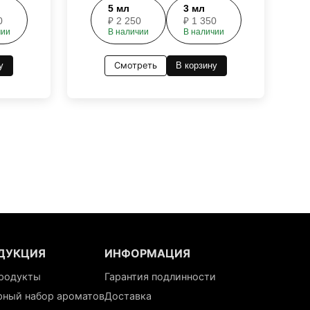
5
мл
3
мл
0
₽
2 250
₽
1 350
чии
В наличии
В наличии
у
Смотреть
В корзину
ДУКЦИЯ
ИНФОРМАЦИЯ
продукты
Гарантия подлинности
рный набор ароматов
Доставка